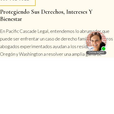
Protegiendo Sus Derechos, Intereses Y
Bienestar
En Pacific Cascade Legal, entendemos lo abrumador que
puede ser enfrentar un caso de derecho familiar. Nuestros
abogados experimentados ayudan a los residentes de
Oregón y Washington a resolver una amplia gama de
English
disputas legales, incluyendo divorcio, custodia y
manutención de menores, pensión alimenticia y
planificación patrimonial. Nuestro sistema de atención al
cliente garantiza que cada cliente sea asignado al
abogado más adecuado para su caso y reciba apoyo legal y
emocional integral, incluso después de haber obtenido una
sentencia. Para trabajar con nuestro equipo y recibir el