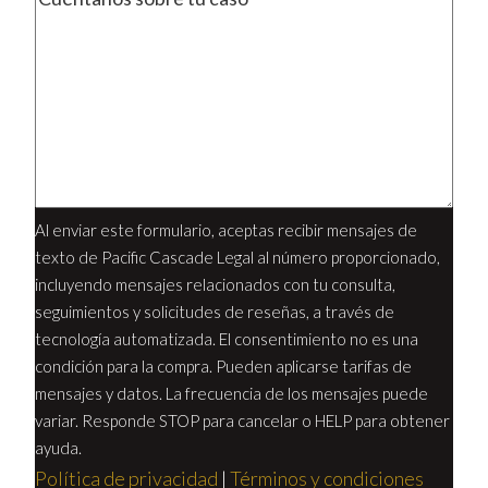
Al enviar este formulario, aceptas recibir mensajes de
texto de Pacific Cascade Legal al número proporcionado,
incluyendo mensajes relacionados con tu consulta,
seguimientos y solicitudes de reseñas, a través de
tecnología automatizada. El consentimiento no es una
condición para la compra. Pueden aplicarse tarifas de
mensajes y datos. La frecuencia de los mensajes puede
variar. Responde STOP para cancelar o HELP para obtener
ayuda.
Política de privacidad
|
Términos y condiciones