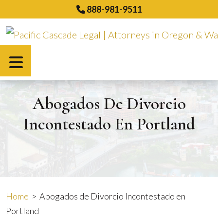
Skip
888-981-9511
to
content
English
Abogados De Divorcio
Incontestado En Portland
Home
>
Abogados de Divorcio Incontestado en
Portland