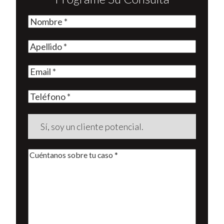
Nombre
(Required)
Apellido
(Required)
Email
(Required)
Teléfono
(Required)
¿Es
usted
un
Cuéntanos
cliente
sobre
nuevo?
tu
(Required)
caso
*