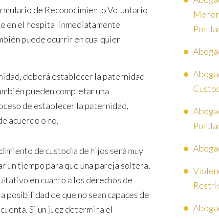
ormulario de Reconocimiento Voluntario
Menore
e en el hospital inmediatamente
Portla
mbién puede ocurrir en cualquier
Abogad
Abogad
rnidad, deberá establecer la paternidad
Custod
ambién pueden completar una
oceso de establecer la paternidad,
Abogad
de acuerdo o no.
Portla
Abogad
dimiento de custodia de hijos será muy
ar un tiempo para que una pareja soltera,
Violen
uitativo en cuanto a los derechos de
Restri
 la posibilidad de que no sean capaces de
Abogad
 cuenta. Si un juez determina el