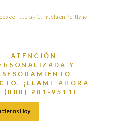
nd
os de Tutela y Curatela en Portland
ATENCIÓN
ERSONALIZADA Y
ASESORAMIENTO
CTO. ¡LLAME AHORA
L (888) 981-9511!
actenos Hoy