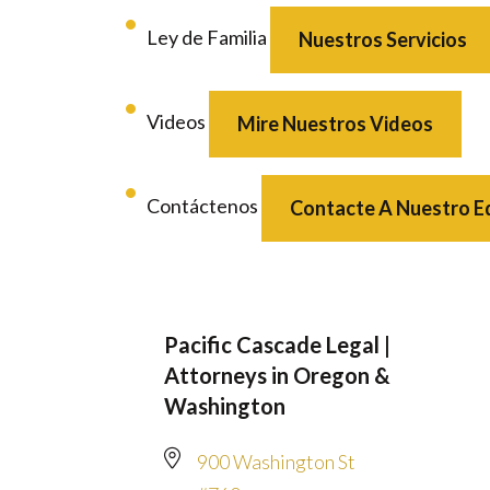
Ley de Familia
Nuestros Servicios
Videos
Mire Nuestros Videos
Contáctenos
Contacte A Nuestro E
Pacific Cascade Legal |
Attorneys in Oregon &
Washington
900 Washington St