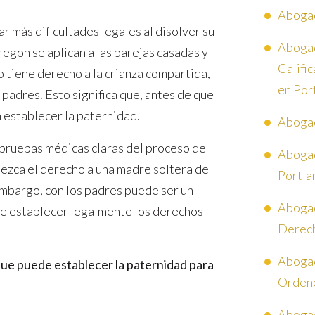
Abogad
 más dificultades legales al disolver su
Abogad
regon se aplican a las parejas casadas y
Califi
ño tiene derecho a la crianza compartida,
en Por
padres. Esto significa que, antes de que
 establecer la paternidad.
Abogad
 pruebas médicas claras del proceso de
Abogad
blezca el derecho a una madre soltera de
Portla
n embargo, con los padres puede ser un
Abogad
ebe establecer legalmente los derechos
Derech
Abogad
 que puede establecer la paternidad para
Ordene
Abogad