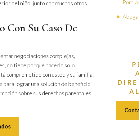
Portla
erior del niño, junto con muchos otros
Abogad
o Con Su Caso De
rentar negociaciones complejas,
P
es, no tiene porque hacerlo solo.
tá comprometido con usted y su familia,
DIRE
e para lograr una solución de beneficio
A
rmación sobre sus derechos parentales
Cont
ados