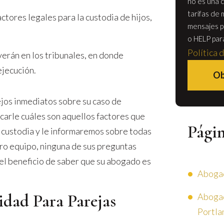
no es una c
tarifas de 
ctores legales para la custodia de hijos,
mensajes p
o HELP par
Política 
lverán en los tribunales, en donde
ejecución.
Ob
os inmediatos sobre su caso de
carle cuáles son aquellos factores que
Pági
a custodia y le informaremos sobre todas
tro equipo, ninguna de sus preguntas
el beneficio de saber que su abogado es
Abogad
idad Para Parejas
Abogad
Portla