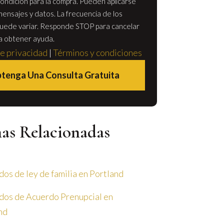
ondición para la compra. Pueden aplicarse
mensajes y datos. La frecuencia de los
uede variar. Responde STOP para cancelar
a obtener ayuda.
de privacidad
|
Términos y condiciones
tenga Una Consulta Gratuita
nas Relacionadas
os de ley de familia en Portland
os de Acuerdo Prenupcial en
nd