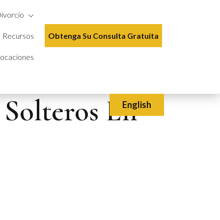
ivorcio
Recursos
Obtenga Su Consulta Gratuita
ocaciones
 Solteros En
English