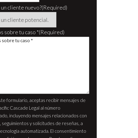
 un cliente nuevo?
(Required)
 sobre tu caso *
(Required)
ste formulario, aceptas recibir mensajes de
acific Cascade Legal al número
ado, incluyendo mensajes relacionados con
, seguimientos y solicitudes de reseñas, a
tecnología automatizada. El consentimiento