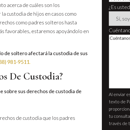
to acerca de cuáles son los
¿Es usted
la custodia de hijos en casos como
rechos como padres solteros hasta
Cuéntanos
 más favorables, estaremos apoyándolo en
 de soltero afectará la custodia de sus
88) 981-9511
.
os De Custodia?
nte sobre sus derechos de custodia de
Al enviar e
texto de P
proporcion
tu consulta
erechos de custodia que los padres
través de 