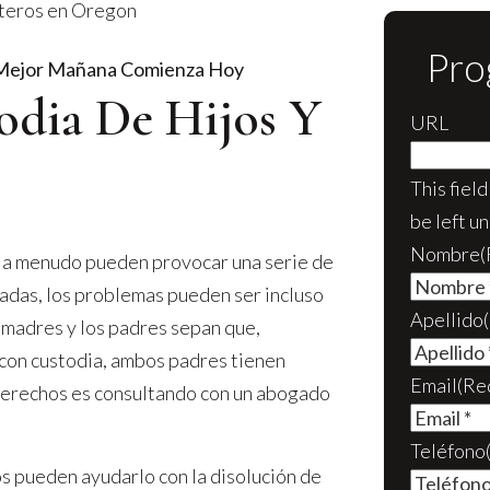
lteros en Oregon
Pro
Mejor Mañana Comienza Hoy
odia De Hijos Y
URL
This fiel
be left u
Nombre
(
s a menudo pueden provocar una serie de
sadas, los problemas pueden ser incluso
Apellido
 madres y los padres sepan que,
con custodia, ambos padres tienen
Email
(Re
derechos es consultando con un abogado
Teléfono
s pueden ayudarlo con la disolución de