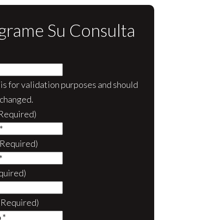
grame Su Consulta
d is for validation purposes and should
nchanged.
Required)
(Required)
quired)
(Required)