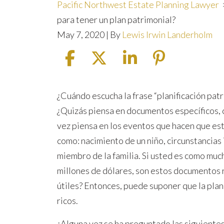
Pacific Northwest Estate Planning Lawyer
para tener un plan patrimonial?
May 7, 2020
| By
Lewis Irwin Landerholm
¿Tiene
¿Cuándo escucha la frase “planificación patr
que
¿Quizás piensa en documentos específicos, 
ser
vez piensa en los eventos que hacen que es
un
como: nacimiento de un niño, circunstancias
millonario
miembro de la familia. Si usted es como muc
para
millones de dólares, son estos documentos 
tener
útiles? Entonces, puede suponer que la plani
un
ricos.
plan
¿Alguna vez se ha preguntado las siguiente