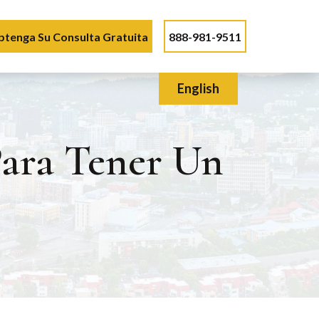
tenga Su Consulta Gratuita
888-981-9511
English
Para Tener Un