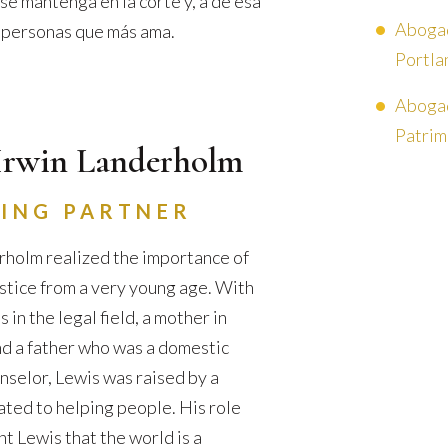
se mantenga en la corte y, a de esa
Abogad
s personas que más ama.
Portla
Abogad
Patrim
Irwin Landerholm
ING PARTNER
holm realized the importance of
ustice from a very young age. With
in the legal field, a mother in
d a father who was a domestic
nselor, Lewis was raised by a
ated to helping people. His role
t Lewis that the world is a