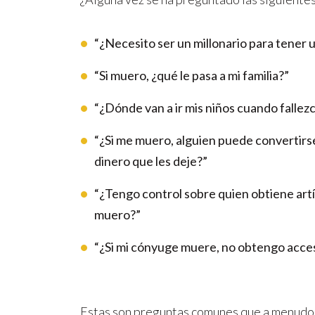
patrimonial?
“¿Necesito ser un millonario para tener u
“Si muero, ¿qué le pasa a mi familia?”
“¿Dónde van a ir mis niños cuando fallez
“¿Si me muero, alguien puede convertirse
dinero que les deje?”
“¿Tengo control sobre quien obtiene art
muero?”
“¿Si mi cónyuge muere, no obtengo acce
Estas son preguntas comunes que a menudo 