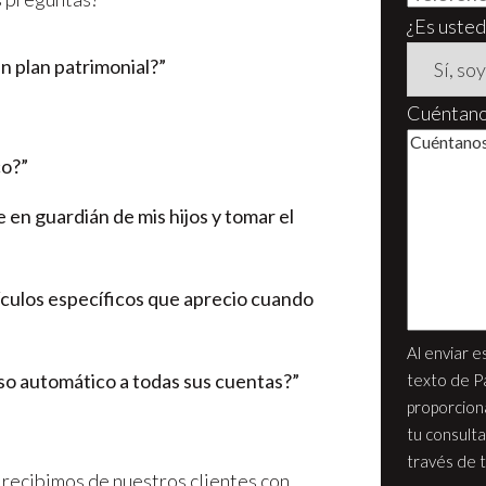
¿Es usted
n plan patrimonial?”
Cuéntanos
co?”
 en guardián de mis hijos y tomar el
ículos específicos que aprecio cuando
Al enviar e
so automático a todas sus cuentas?”
texto de P
proporcion
tu consulta
través de 
recibimos de nuestros clientes con