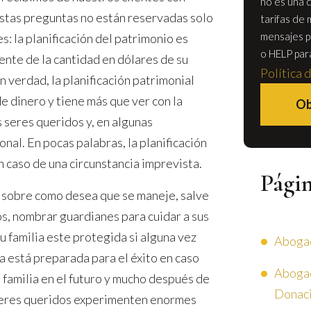
no es una c
 Estas preguntas no están reservadas solo
tarifas de 
mensajes p
: la planificación del patrimonio es
o HELP par
ente de la cantidad en dólares de su
Política 
 verdad, la planificación patrimonial
 dinero y tiene más que ver con la
Ob
s seres queridos y, en algunas
onal. En pocas palabras, la planificación
n caso de una circunstancia imprevista.
Pági
s sobre como desea que se maneje, salve
os, nombrar guardianes para cuidar a sus
u familia este protegida si alguna vez
Abogad
ia está preparada para el éxito en caso
Abogad
u familia en el futuro y mucho después de
Donaci
 seres queridos experimenten enormes