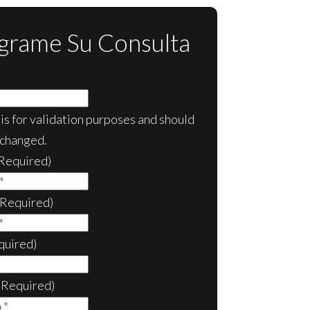
grame Su Consulta
d is for validation purposes and should
nchanged.
Required)
(Required)
quired)
(Required)