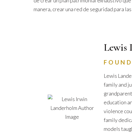
de crear un plan patrimonial exhaustivo que 
manera, crear una red de seguridad para la
Lewis 
FOUND
Lewis Lander
family and j
grandparents 
education an
violence cou
family dedic
models taugh