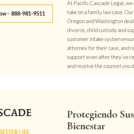
At Pacific Cascade Legal, we 
take on a family law case. Ou
Now -
888-981-9511
Oregon and Washington deal w
divorce, child custody and su
customer intake system ensur
attorney for their case, and
support even after they’ve r
and receive the counsel you de
Protegiendo Sus
Bienestar