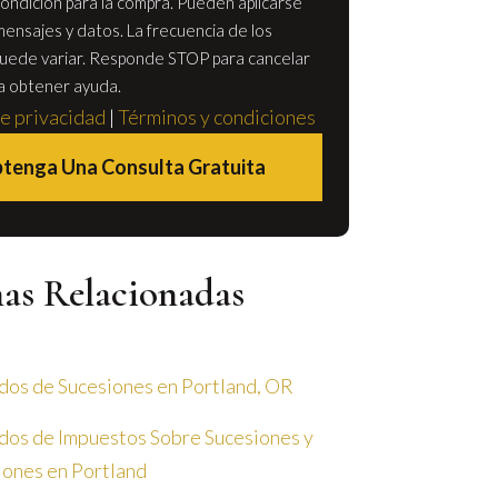
ondición para la compra. Pueden aplicarse
mensajes y datos. La frecuencia de los
uede variar. Responde STOP para cancelar
a obtener ayuda.
de privacidad
|
Términos y condiciones
tenga Una Consulta Gratuita
nas Relacionadas
os de Sucesiones en Portland, OR
os de Impuestos Sobre Sucesiones y
ones en Portland