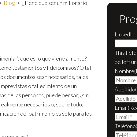
>
Blog
>
¿Tiene que ser un millonario
Pro
LinkedIn
This fiel
imonial”, que es lo que viene a mente?
be left u
como testamentos y fideicomisos? O tal
Nombre
(
tos documentos sean necesarios, tales
 imprevistas o fallecimiento de un
Apellido
has de las personas, puede pensar, ¿sin
realmente necesarios o, sobre todo,
Email
(Re
ficación del patrimonio es solo para los
Teléfono
s preguntas?