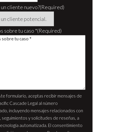
 un cliente nuevo?
(Required)
 sobre tu caso *
(Required)
ste formulario, aceptas recibir mensajes de
acific Cascade Legal al número
ado, incluyendo mensajes relacionados con
, seguimientos y solicitudes de reseñas, a
tecnología automatizada. El consentimiento