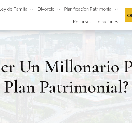
Ley de Familia
Divorcio
Planificacion Patrimonial
Ob
Recursos
Locaciones
er Un Millonario 
Plan Patrimonial?