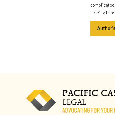
complicated
helping hand
Author's