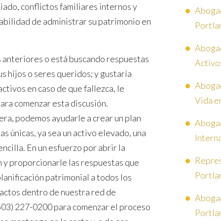
ado, conflictos familiares internos y
Abogad
bilidad de administrar su patrimonio en
Portla
Abogad
s anteriores o está buscando respuestas
Activo
 hijos o seres queridos; y gustaría
Abogad
ctivos en caso de que fallezca, le
Vida e
ara comenzar esta discusión.
era, podemos ayudarle a crear un plan
Abogad
as únicas, ya sea un activo elevado, una
Intern
ncilla. En un esfuerzo por abrir la
Repres
 y proporcionarle las respuestas que
Portla
lanificación patrimonial a todos los
tactos dentro de nuestra red de
Abogad
 (503) 227-0200 para comenzar el proceso
Portla