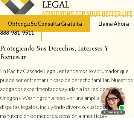
Obtenga Su Consulta Gratuita
Llama Ahora -
888-981-9511
Protegiendo Sus Derechos, Intereses Y
Bienestar
En Pacific Cascade Legal, entendemos lo abrumador que
puede ser enfrentar un caso de derecho familiar. Nuestros
abogados experimentados ayudan a los residentes de
Oregón y Washington a resolver una amplia gama de
disputas legales, incluyendo divorcio, custodia y
manutención de menores, pensión alimenticia y
English
planificación patrimonial. Nuestro sistema de atención al
cliente garantiza que cada cliente sea asignado al