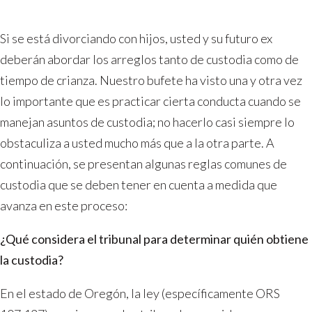
Conducta
Si se está divorciando con hijos, usted y su futuro ex
desaprobatoria
deberán abordar los arreglos tanto de custodia como de
que
tiempo de crianza. Nuestro bufete ha visto una y otra vez
debe
lo importante que es practicar cierta conducta cuando se
evitar
manejan asuntos de custodia; no hacerlo casi siempre lo
en
obstaculiza a usted mucho más que a la otra parte. A
los
continuación, se presentan algunas reglas comunes de
casos
custodia que se deben tener en cuenta a medida que
de
avanza en este proceso:
custodia
¿Qué considera el tribunal para determinar quién obtiene
la custodia?
En el estado de Oregón, la ley (específicamente ORS