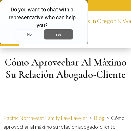
Skip
888-981-9511
to
content
English
Cómo Aprovechar Al Máximo
Su Relación Abogado-Cliente
Pacific Northwest Family Law Lawyer
>
Blog
>
Cómo
aprovechar al máximo su relación abogado-cliente