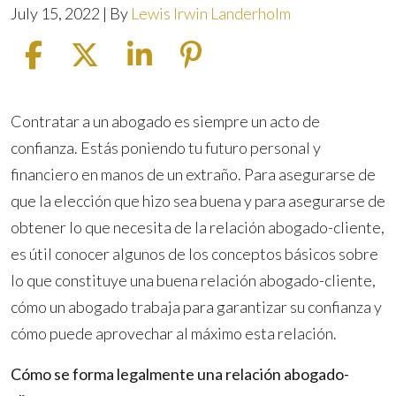
July 15, 2022
| By
Lewis Irwin Landerholm
Cómo
Contratar a un abogado es siempre un acto de
aprovechar
confianza. Estás poniendo tu futuro personal y
al
financiero en manos de un extraño. Para asegurarse de
máximo
que la elección que hizo sea buena y para asegurarse de
su
obtener lo que necesita de la relación abogado-cliente,
relación
es útil conocer algunos de los conceptos básicos sobre
abogado-
lo que constituye una buena relación abogado-cliente,
cliente
cómo un abogado trabaja para garantizar su confianza y
cómo puede aprovechar al máximo esta relación.
Cómo se forma legalmente una relación abogado-