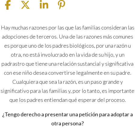
10
Hay muchas razones por las que las familias consideran las
preguntas
adopciones de terceros. Una de las razones más comunes
que
es porque uno de los padres biológicos, por una razón u
debe
otra, no está involucrado en la vida de su hijo, y un
hacerse
padrastro que tiene una relación sustancial y significativa
antes
con ese niño desea convertirse legalmente en su padre.
de
Cualquiera que sea la razón, es un paso grande y
iniciar
significativo para las familias y, por lo tanto, es importante
un
que los padres entiendan qué esperar del proceso.
caso
¿Tengo derecho a presentar una petición para adoptar a
de
otra persona?
adopción