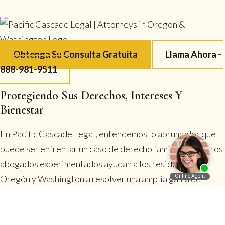
Obtenga Su Consulta Gratuita
Llama Ahora -
888-981-9511
Protegiendo Sus Derechos, Intereses Y
Bienestar
En Pacific Cascade Legal, entendemos lo abrumador que
puede ser enfrentar un caso de derecho familiar. Nuestros
abogados experimentados ayudan a los residentes de
Oregón y Washington a resolver una amplia gama de
English
disputas legales, incluyendo divorcio, custodia y
manutención de menores, pensión alimenticia y
planificación patrimonial. Nuestro sistema de atención al